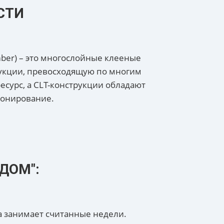
СТИ
ber) – это многослойные клееные
рукции, превосходящую по многим
сурс, а CLT-конструкции обладают
ионирование.
ДОМ":
а занимает считанные недели.